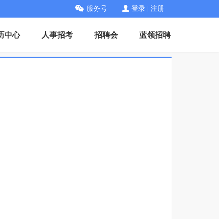
服务号
登录
|
注册
历中心
人事招考
招聘会
蓝领招聘