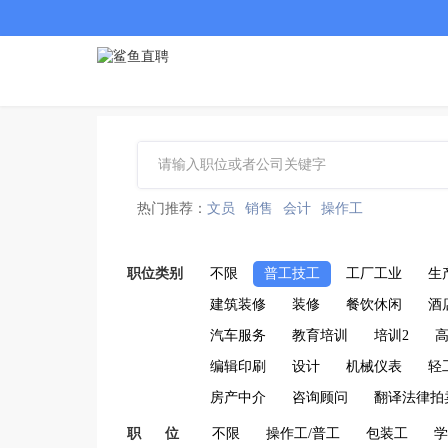
热门推荐：
文员
销售
会计
操作工
职位类别
不限
普工技工
工厂工业
生
建筑装修
装修
餐饮休闲
酒
汽车服务
教育培训
培训2
编辑印刷
设计
机械仪表
轻
房产中介
咨询顾问
翻译法律拍
职 位
不限
操作工/普工
包装工
学