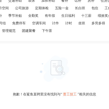
薪
交通补助
双休
加班补助
餐补
话补
房补
住房
升空间
公司旅游
定期体检
五险一金
长白班
包住
工
补
季节补贴
全勤奖
有年假
生日福利
十三薪
绩效奖
月结
免费停车
空调车间
计件
计时
坐班
多劳多得
管理规范
团建聚餐
下午茶
抱歉！在鲨鱼直聘里没有找到与“
普工技工
”相关的信息