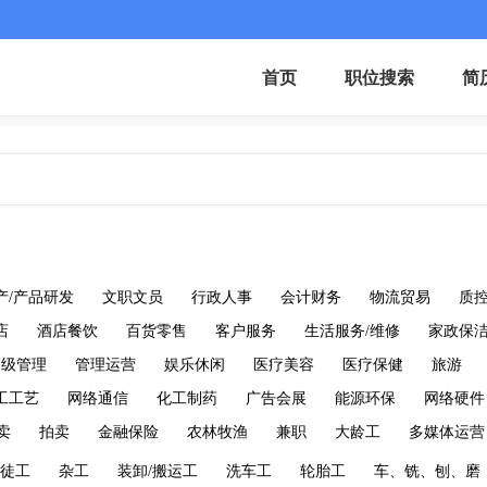
首页
职位搜索
简
产/产品研发
文职文员
行政人事
会计财务
物流贸易
质
店
酒店餐饮
百货零售
客户服务
生活服务/维修
家政保
高级管理
管理运营
娱乐休闲
医疗美容
医疗保健
旅游
工工艺
网络通信
化工制药
广告会展
能源环保
网络硬件
卖
拍卖
金融保险
农林牧渔
兼职
大龄工
多媒体运营
徒工
杂工
装卸/搬运工
洗车工
轮胎工
车、铣、刨、磨