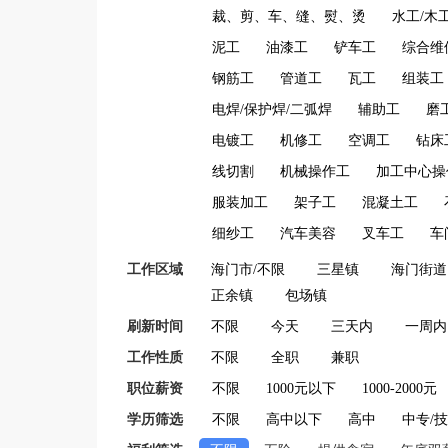
裁、剪、车、缝、熨、烫
水工/木
泥工
油漆工
铲车工
综合维
钢筋工
管道工
瓦工
组装工
电焊/保护焊/二弧焊
辅助工
磨
电镀工
机修工
空调工
钻床
线切割
机械操作工
加工中心操
服装加工
架子工
混凝土工
细纱工
汽车美容
叉车工
车
工作区域
海门市/不限
三星镇
海门街道
正余镇
包场镇
刷新时间
不限
今天
三天内
一周内
工作性质
不限
全职
兼职
职位薪资
不限
1000元以下
1000-2000元
学历筛选
不限
高中以下
高中
中专/