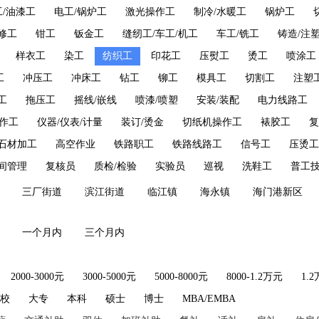
工/油漆工
电工/锅炉工
激光操作工
制冷/水暖工
锅炉工
修工
钳工
钣金工
缝纫工/车工/机工
车工/铣工
铸造/注
样衣工
染工
纺织工
印花工
压熨工
烫工
喷涂工
工
冲压工
冲床工
钻工
铆工
模具工
切割工
注塑
工
拖压工
摇线/嵌线
喷漆/喷塑
安装/装配
电力线路工
作工
仪器/仪表/计量
装订/烫金
切纸机操作工
裱胶工
复
石材加工
高空作业
铁路职工
铁路线路工
信号工
压烫工
间管理
复核员
质检/检验
实验员
巡视
洗鞋工
普工
三厂街道
滨江街道
临江镇
海永镇
海门港新区
一个月内
三个月内
2000-3000元
3000-5000元
5000-8000元
8000-1.2万元
1.
技校
大专
本科
硕士
博士
MBA/EMBA