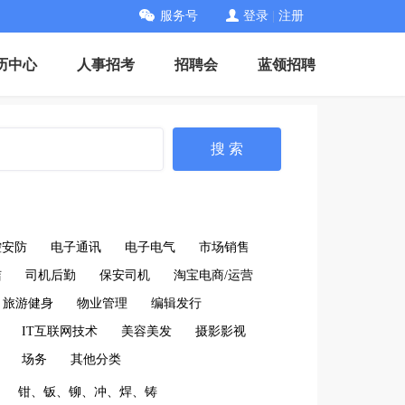
服务号
登录
|
注册
历中心
人事招考
招聘会
蓝领招聘
搜 索
控安防
电子通讯
电子电气
市场销售
洁
司机后勤
保安司机
淘宝电商/运营
旅游健身
物业管理
编辑发行
IT互联网技术
美容美发
摄影影视
场务
其他分类
钳、钣、铆、冲、焊、铸