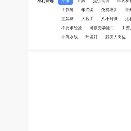
福利筛选
不限
五险
提供食宿
年底双
工作餐
年终奖
免费培训
晋
宝妈班
大龄工
八小时班
油
不要求经验
可接受学徒工
工资
非流水线
环境好
残疾人岗位