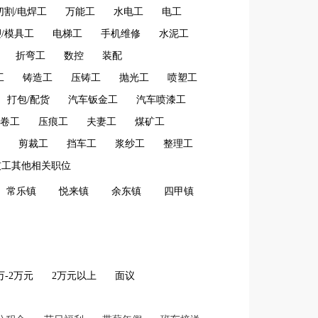
切割/电焊工
万能工
水电工
电工
塑/模具工
电梯工
手机维修
水泥工
折弯工
数控
装配
工
铸造工
压铸工
抛光工
喷塑工
打包/配货
汽车钣金工
汽车喷漆工
卷工
压痕工
夫妻工
煤矿工
剪裁工
挡车工
浆纱工
整理工
技工其他相关职位
常乐镇
悦来镇
余东镇
四甲镇
2万-2万元
2万元以上
面议