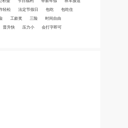
公积金
节日福利
带薪年假
班车接送
作轻松
法定节假日
包吃
包吃住
金
工龄奖
三险
时间自由
晋升快
压力小
会打字即可