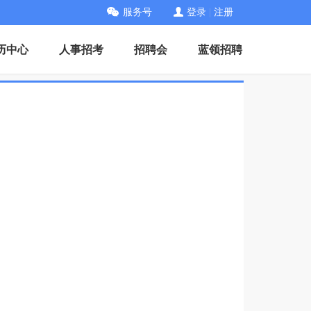
服务号
登录
|
注册
历中心
人事招考
招聘会
蓝领招聘