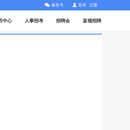
服务号
登录
|
注册
历中心
人事招考
招聘会
蓝领招聘