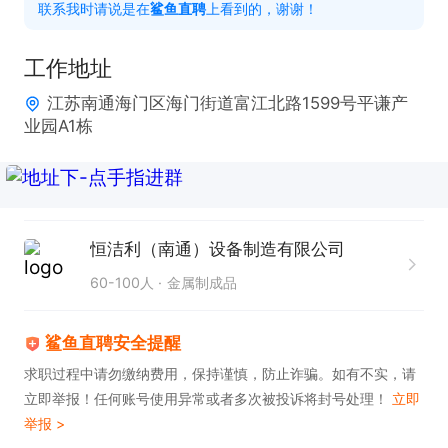
联系我时请说是在
鲨鱼直聘
上看到的，谢谢！
3. 熟练掌握Word、Excel等办公软件操作技能。

4. 具备强烈的上进心与优秀的学习能力，拥有团队合
工作地址
作精神，能够与同事融洽相处。

江苏南通海门区海门街道富江北路1599号平谦产
业园A1栋
工作时间：做六休一

福利待遇：

1. 入职体检，两月转正之后报销。

恒洁利（南通）设备制造有限公司
2. 缴纳六险一金，享有13薪。

60-100人
金属制成品
3. 提供包2顿工作餐（15元一顿标准），还有节日福
利。 

鲨鱼直聘安全提醒
求职过程中请勿缴纳费用，保持谨慎，防止诈骗。如有不实，请
只需两步，轻松找工作：1、先点击投简历；2、再打
立即举报！任何账号使用异常或者多次被投诉将封号处理！
立即
举报 >
电话。联系时请说是在鲨鱼直聘看到的！