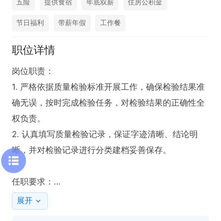
五险
提供食宿
年底双薪
住房公积金
节日福利
带薪年假
工作餐
职位详情
岗位职责：

1. 严格依据质量检验标准开展工作，确保检验结果准
确无误，按时完成检验任务，对检验结果的正确性全
权负责。

2. 认真填写质量检验记录，保证字迹清晰、结论明
晰，并对检验记录进行分类建档妥善保存。

任职要求：

1. 高中及以上学历。

展开
2. 视力良好，无色盲、色弱等视力问题。
